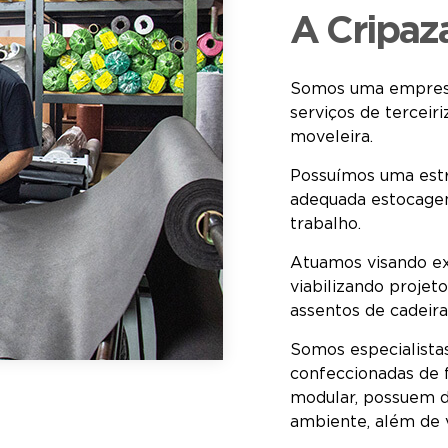
A Cripaz
Somos uma empresa 
serviços de terceir
moveleira.
Possuímos uma estr
adequada estocage
trabalho.
Atuamos visando exc
viabilizando projet
assentos de cadeira
Somos especialista
confeccionadas de
modular, possuem d
ambiente, além de v