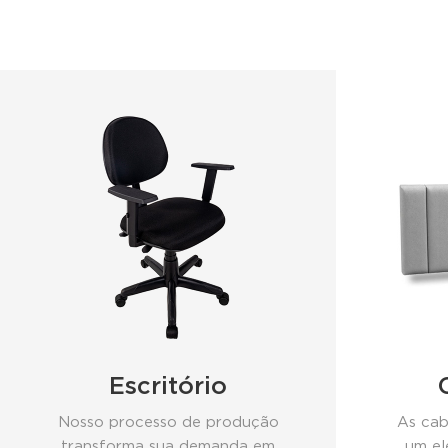
Escritório
Nosso processo de produção
As cab
transforma sua demanda em
um el