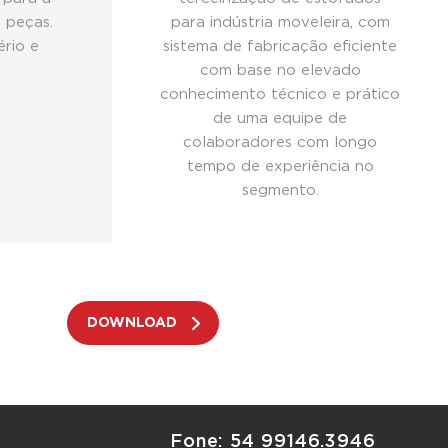
 peças.
para indústria moveleira, com
ério e
sistema de fabricação eficiente
.
com base no elevado
conhecimento técnico e prático
de uma equipe de
colaboradores com longo
tempo de experiência no
segmento.
DOWNLOAD
Fone:
54 99146.3946