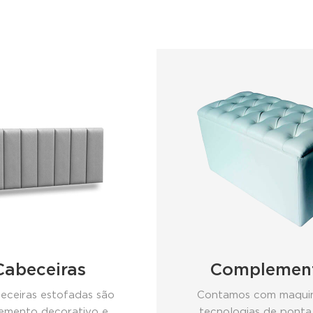
Cabeceiras
Complemen
eceiras estofadas são
Contamos com maquin
emento decorativo e
tecnologias de ponta