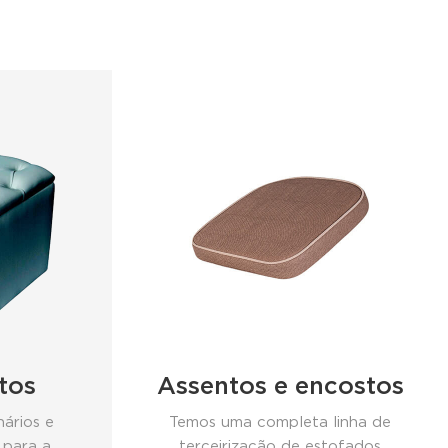
tos
Assentos e encostos
ários e
Temos uma completa linha de
 para a
terceirização de estofados